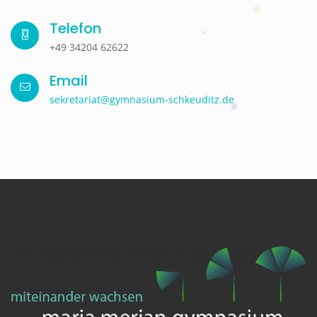
Telefon
+49 34204 62622
Email
sekretariat@gymnasium-schkeuditz.de