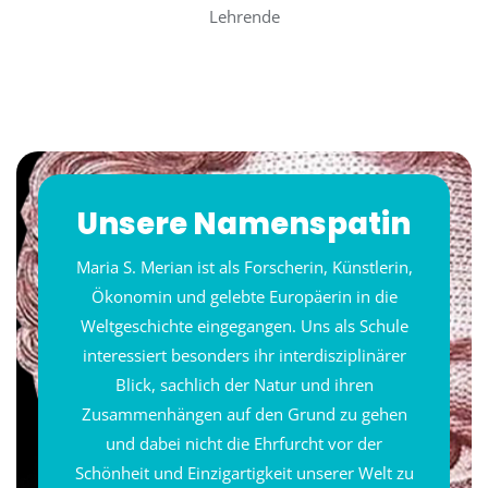
Lehrende
Unsere Namenspatin
Maria S. Merian ist als Forscherin, Künstlerin,
Ökonomin und gelebte Europäerin in die
Weltgeschichte eingegangen. Uns als Schule
interessiert besonders ihr interdisziplinärer
Blick, sachlich der Natur und ihren
Zusammenhängen auf den Grund zu gehen
und dabei nicht die Ehrfurcht vor der
Schönheit und Einzigartigkeit unserer Welt zu