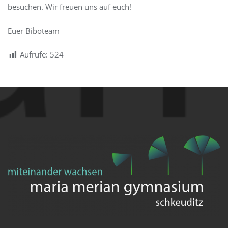
besuchen. Wir freuen uns auf euch!
Euer Biboteam
Aufrufe:
524