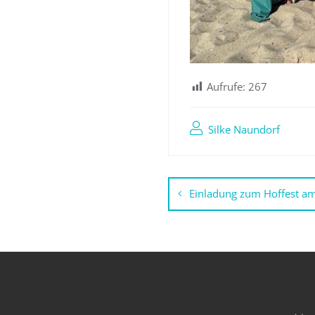
Aufrufe:
267
Silke Naundorf
Beitragsna
Einladung zum Hoffest a