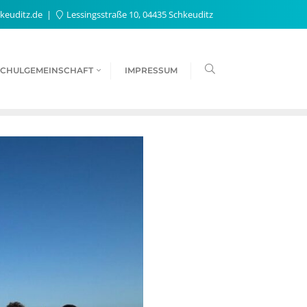
keuditz.de
Lessingsstraße 10, 04435 Schkeuditz
SCHULGEMEINSCHAFT
IMPRESSUM