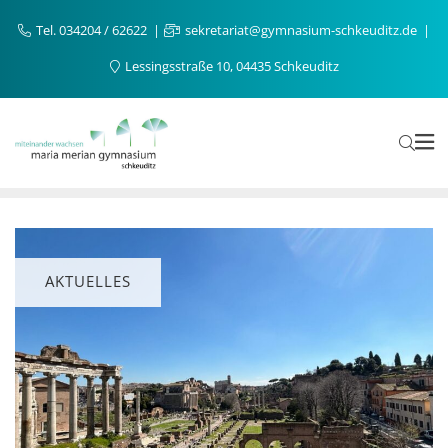
Tel. 034204 / 62622
sekretariat@gymnasium-schkeuditz.de
Lessingsstraße 10, 04435 Schkeuditz
AKTUELLES