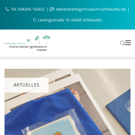
Tel. 034204 / 62622
sekretariat@gymnasium-schkeuditz.de
Lessingsstraße 10, 04435 Schkeuditz
AKTUELLES