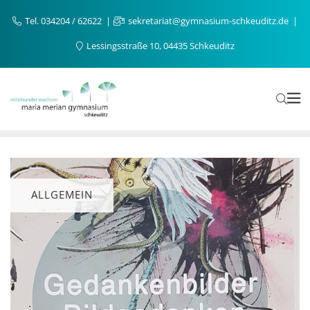
Tel. 034204 / 62622
sekretariat@gymnasium-schkeuditz.de
Lessingsstraße 10, 04435 Schkeuditz
ALLGEMEIN