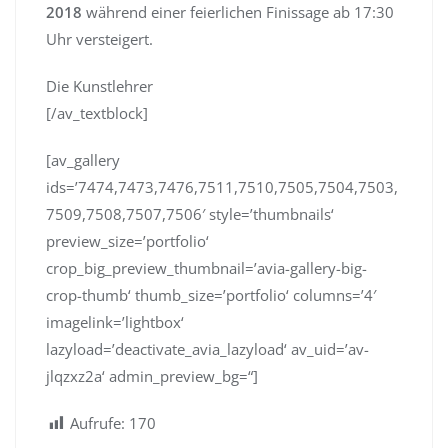
2018
während einer feierlichen Finissage ab 17:30
Uhr versteigert.
Die Kunstlehrer
[/av_textblock]
[av_gallery
ids=’7474,7473,7476,7511,7510,7505,7504,7503,
7509,7508,7507,7506′ style=’thumbnails‘
preview_size=’portfolio‘
crop_big_preview_thumbnail=’avia-gallery-big-
crop-thumb‘ thumb_size=’portfolio‘ columns=’4′
imagelink=’lightbox‘
lazyload=’deactivate_avia_lazyload‘ av_uid=’av-
jlqzxz2a‘ admin_preview_bg=“]
Aufrufe:
170