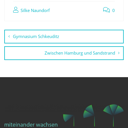
Silke Naundorf
0
Beitragsnavigation
Gymnasium Schkeuditz
Zwischen Hamburg und Sandstrand