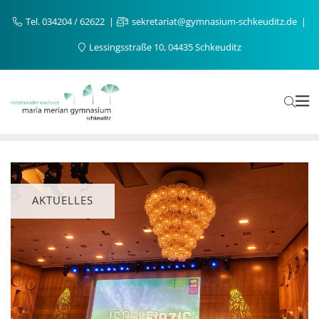
Tel. 034204 / 62622
sekretariat@gymnasium-schkeuditz.de
Lessingsstraße 10, 04435 Schkeuditz
AKTUELLES