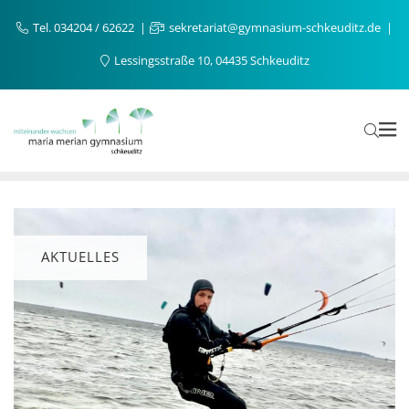
Tel. 034204 / 62622
sekretariat@gymnasium-schkeuditz.de
Lessingsstraße 10, 04435 Schkeuditz
AKTUELLES