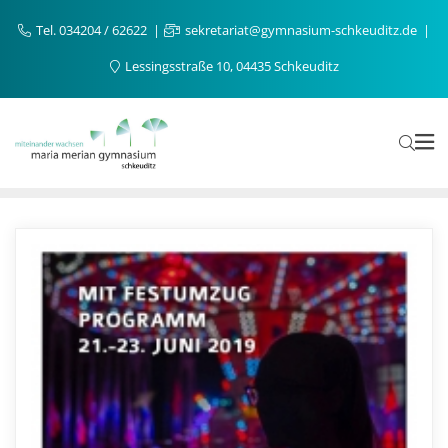
Tel. 034204 / 62622
sekretariat@gymnasium-schkeuditz.de
Lessingsstraße 10, 04435 Schkeuditz