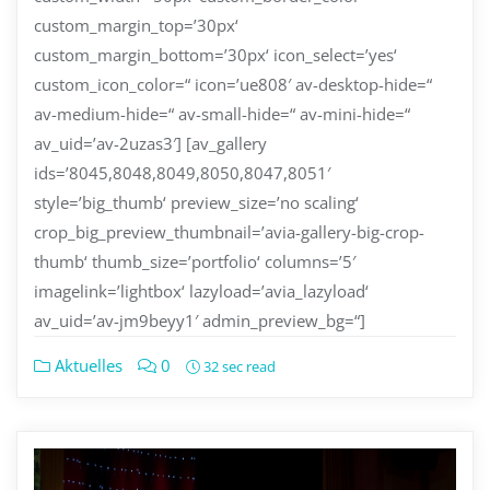
custom_margin_top=’30px‘
custom_margin_bottom=’30px‘ icon_select=’yes‘
custom_icon_color=“ icon=’ue808′ av-desktop-hide=“
av-medium-hide=“ av-small-hide=“ av-mini-hide=“
av_uid=’av-2uzas3′] [av_gallery
ids=’8045,8048,8049,8050,8047,8051′
style=’big_thumb‘ preview_size=’no scaling‘
crop_big_preview_thumbnail=’avia-gallery-big-crop-
thumb‘ thumb_size=’portfolio‘ columns=’5′
imagelink=’lightbox‘ lazyload=’avia_lazyload‘
av_uid=’av-jm9beyy1′ admin_preview_bg=“]
Aktuelles
0
32 sec read