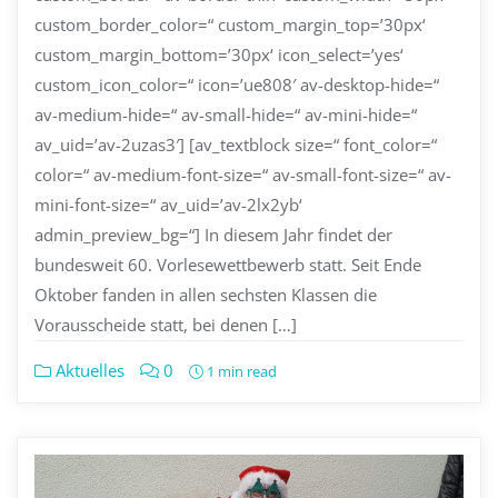
custom_border_color=“ custom_margin_top=’30px‘
custom_margin_bottom=’30px‘ icon_select=’yes‘
custom_icon_color=“ icon=’ue808′ av-desktop-hide=“
av-medium-hide=“ av-small-hide=“ av-mini-hide=“
av_uid=’av-2uzas3′] [av_textblock size=“ font_color=“
color=“ av-medium-font-size=“ av-small-font-size=“ av-
mini-font-size=“ av_uid=’av-2lx2yb‘
admin_preview_bg=“] In diesem Jahr findet der
bundesweit 60. Vorlesewettbewerb statt. Seit Ende
Oktober fanden in allen sechsten Klassen die
Vorausscheide statt, bei denen […]
Aktuelles
0
1 min read