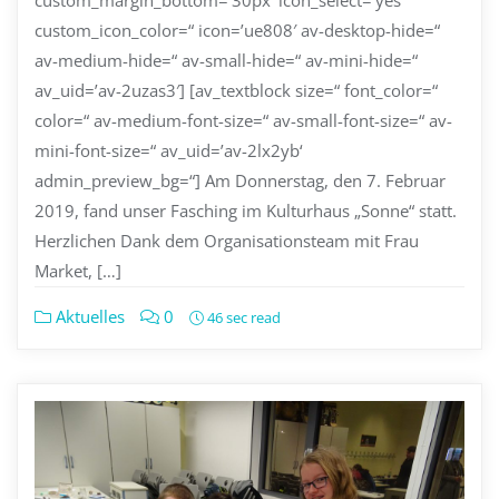
custom_margin_bottom=’30px‘ icon_select=’yes‘
custom_icon_color=“ icon=’ue808′ av-desktop-hide=“
av-medium-hide=“ av-small-hide=“ av-mini-hide=“
av_uid=’av-2uzas3′] [av_textblock size=“ font_color=“
color=“ av-medium-font-size=“ av-small-font-size=“ av-
mini-font-size=“ av_uid=’av-2lx2yb‘
admin_preview_bg=“] Am Donnerstag, den 7. Februar
2019, fand unser Fasching im Kulturhaus „Sonne“ statt.
Herzlichen Dank dem Organisationsteam mit Frau
Market, […]
Aktuelles
0
46 sec read