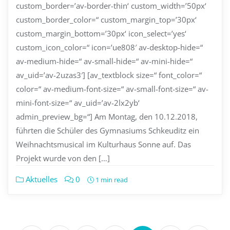
custom_border=’av-border-thin‘ custom_width=’50px‘
custom_border_color=“ custom_margin_top=’30px‘
custom_margin_bottom=’30px‘ icon_select=’yes‘
custom_icon_color=“ icon=’ue808′ av-desktop-hide=“
av-medium-hide=“ av-small-hide=“ av-mini-hide=“
av_uid=’av-2uzas3′] [av_textblock size=“ font_color=“
color=“ av-medium-font-size=“ av-small-font-size=“ av-
mini-font-size=“ av_uid=’av-2lx2yb‘
admin_preview_bg=“] Am Montag, den 10.12.2018,
führten die Schüler des Gymnasiums Schkeuditz ein
Weihnachtsmusical im Kulturhaus Sonne auf. Das
Projekt wurde von den […]
Aktuelles
0
1 min read
Seitennummerierung