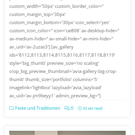
custom_width=’50px‘ custom_border_color=“
custom_margin_top=’30px‘
custom_margin_bottom=’30px‘ icon_select=’yes‘
custom_icon_color=“ icon=’ue808′ av-desktop-hide=“
av-medium-hide=“ av-small-hide=“ av-mini-hide=“
av_uid=’av-2uzas3′] [av_gallery
ids=’8112,8113,8114,8115,8116,8117,8118,8119′
style=’big_thumb‘ preview_size=’no scaling‘
crop_big_preview_thumbnail=’avia-gallery-big-crop-
thumb‘ thumb_size=’portfolio‘ columns=’5′
imagelink=’lightbox‘ lazyload=’avia_lazyload‘
av_uid=’av-jm9beyy1′ admin_preview_bg=“]
Feste und Traditionen
0
33 sec read