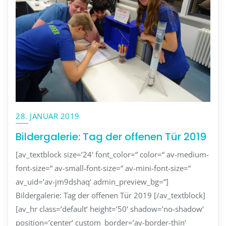
28. JANUAR 2019
Bildergalerie: Tag der offenen Tür 2019
[av_textblock size=’24‘ font_color=“ color=“ av-medium-
font-size=“ av-small-font-size=“ av-mini-font-size=“
av_uid=’av-jm9dshaq‘ admin_preview_bg=“]
Bildergalerie: Tag der offenen Tür 2019 [/av_textblock]
[av_hr class=’default‘ height=’50‘ shadow=’no-shadow‘
position=’center‘ custom_border=’av-border-thin‘