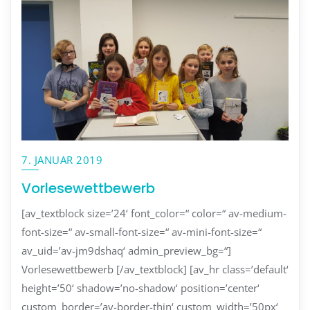
7. JANUAR 2019
Vorlesewettbewerb
[av_textblock size=’24‘ font_color=“ color=“ av-medium-
font-size=“ av-small-font-size=“ av-mini-font-size=“
av_uid=’av-jm9dshaq‘ admin_preview_bg=“]
Vorlesewettbewerb [/av_textblock] [av_hr class=’default‘
height=’50‘ shadow=’no-shadow‘ position=’center‘
custom_border=’av-border-thin‘ custom_width=’50px‘