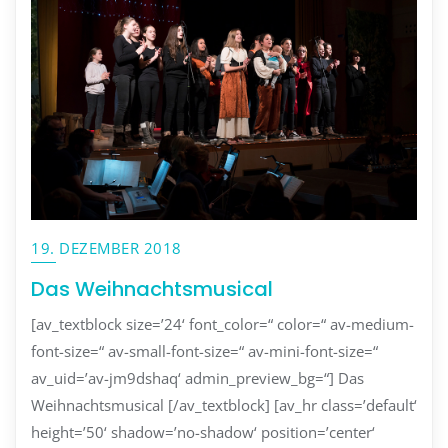
19. DEZEMBER 2018
Das Weihnachtsmusical
[av_textblock size=’24‘ font_color=“ color=“ av-medium-
font-size=“ av-small-font-size=“ av-mini-font-size=“
av_uid=’av-jm9dshaq‘ admin_preview_bg=“] Das
Weihnachtsmusical [/av_textblock] [av_hr class=’default‘
height=’50‘ shadow=’no-shadow‘ position=’center‘