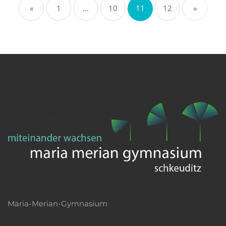
«
1
…
10
11
12
»
der
Beiträge
Maria-Merian-Gymnasium