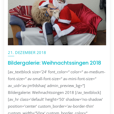
21. DEZEMBER 2018
Bildergalerie: Weihnachtssingen 2018
[av_textblock size=’24‘ font_color=“ color=“ av-medium-
font-size=“ av-small-font-size=“ av-mini-font-size=“
av_uid=’av-jm9dshaq‘ admin_preview_bg=“]
Bildergalerie: Weihnachtssingen 2018 [/av_textblock]
[av_hr class=’default‘ height=’50‘ shadow=’no-shadow‘
position=’center‘ custom_border=’av-border-thin‘
custom_width=’50px‘ custom_border_color=“